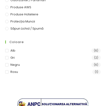
Odorizante / Parfumuri
Produse AWS
Produse Hoteliere
Protecția Muncii
Săpun Lichid / Spumă
Coloare
Alb
(6)
Gri
(2)
Negru
(6)
Rosu
(1)