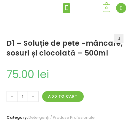
0
D1 – Soluție de pete -mâncare,
🔍
sosuri și ciocolată – 500ml
75.00
lei
-
+
ADD TO CART
Category:
Detergenți / Produse Profesionale