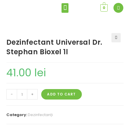
0
Dezinfectant Universal Dr.
🔍
Stephan Bioxel 1l
41.00
lei
-
+
ADD TO CART
Category:
Dezinfectanți