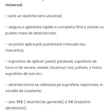
Universal
– este un dezinfectant universal;
– asigura o igienizare rapida si completa fiind o solutie cu
putere mare de dezinfectare;
– se poate aplica prin pulverizare manuala sau
mecanica;
– suprafete de aplicat: pereti, pardoseli, suprafete de
lucru si de servire, vesela, tacamuri, tavi, pahare, s holuri,
suprafete din bai etc.;
– dezinfectantul se utilizeaza pe suprafete neporoase, in
conditii de curatenie;
– aviz
TP2
( dezinfectie generala) si
T4
(industria
alimentara);